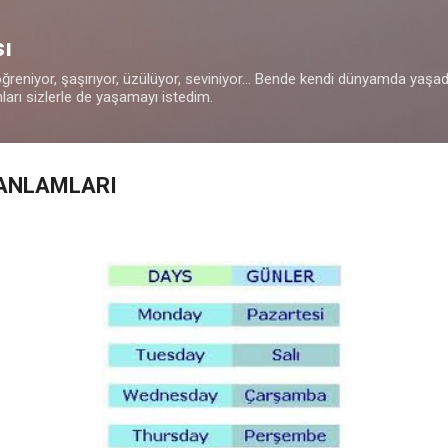
Ana içeriğe atla
sı
ğreniyor, şaşırıyor, üzülüyor, seviniyor... Bende kendi dünyamda yaşadı
ları sizlerle de yaşamayı istedim.
 ANLAMLARI