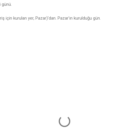
 günü.
iş için kurulan yer, Pazar)'dan. Pazar'ın kurulduğu gün.