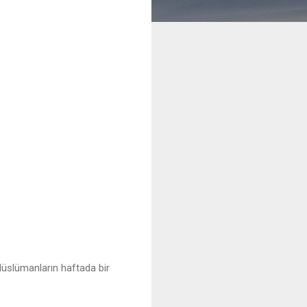
üslümanların haftada bir