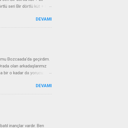
örtlü seri Bir dörtlü küt + bir
ri Cazip = İki üçlü seri + iki
DEVAMI
n Kuralları İlk oyun
52lik desteyi keser.
er oyunculara 13 tane
evlerden birini eline bakarak
dı alır, almak iste...
ozcaada'da geçirdim.
 Orada olan arkadaşlarımız
a bir o kadar da yorucu.
manzarasıyla geliyorsunuz.
DEVAMI
k var.
ibolu'dan Lapseki 'ye feribot
feribotu beklemeniz gerekir.
tıl inançlar vardır. Ben