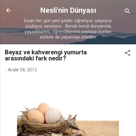
Ana içeriğe atla
Nesli'nin Dünyası
İnsan her gün yeni şeyler öğreniyor, şaşırıyor,
üzülüyor, seviniyor... Bende kendi dünyamda
yaşadıklarımı, öğrendiklerimi paylaşıp bunları
sizlerle de yaşamayı istedim.
Beyaz ve kahverengi yumurta
arasındaki fark nedir?
-
Aralık 08, 2015