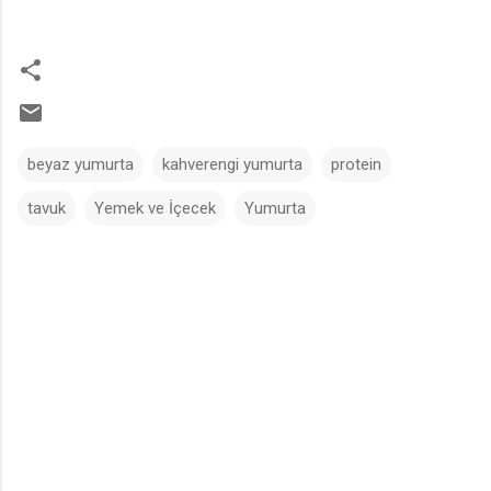
beyaz yumurta
kahverengi yumurta
protein
tavuk
Yemek ve İçecek
Yumurta
Y
o
r
u
m
l
a
r