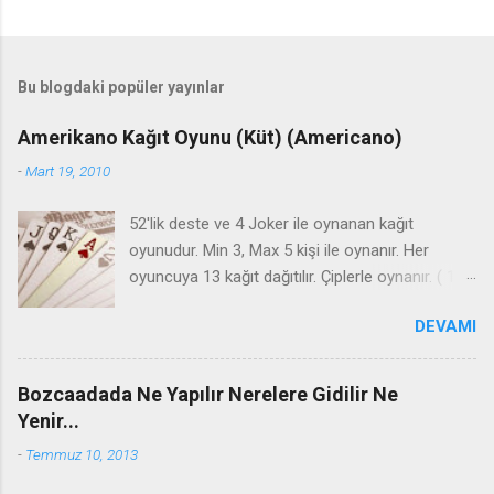
Y
o
r
u
Bu blogdaki popüler yayınlar
m
G
Amerikano Kağıt Oyunu (Küt) (Americano)
ö
n
-
Mart 19, 2010
d
e
52'lik deste ve 4 Joker ile oynanan kağıt
r
oyunudur. Min 3, Max 5 kişi ile oynanır. Her
oyuncuya 13 kağıt dağıtılır. Çiplerle oynanır. ( 1 -5
-10- 20- 50) KOLAY KURAL Bir üçlü küt + bir
DEVAMI
üçlü seri Bir dörtlü küt + bir üçlü seri Bir dörtlü
seri + bir üçlü küt İki üçlü küt İki üçlü seri Bir
dörtlü küt Bir dörtlü seri Bir dörtlü küt + bir
Bozcaadada Ne Yapılır Nerelere Gidilir Ne
dörtlü seri İki dörtlü küt İki dörtlü seri Üç üçlü
Yenir...
seri Üç üçlü küt Altılama = Altılı seri Cazip = İki
-
Temmuz 10, 2013
üçlü seri + iki üçlü küt Çift = Dört çift ile açılır
Arabitiş = Elden bitiş **ELDEN OYUN BİTİŞİ Oyun