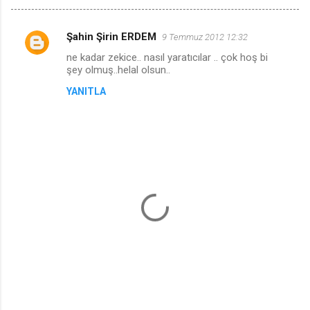
Şahin Şirin ERDEM
9 Temmuz 2012 12:32
Y
ne kadar zekice.. nasıl yaratıcılar .. çok hoş bi
o
şey olmuş..helal olsun..
r
YANITLA
u
m
l
a
r