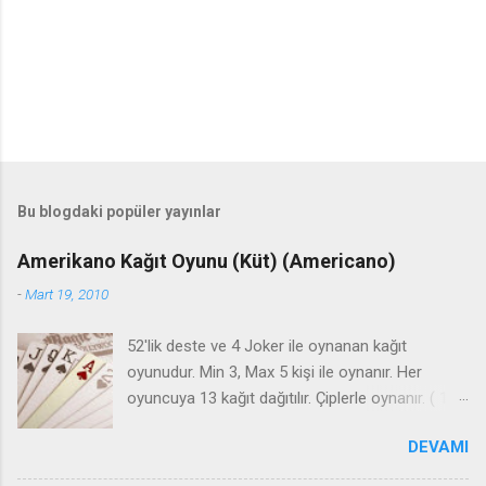
Bu blogdaki popüler yayınlar
Amerikano Kağıt Oyunu (Küt) (Americano)
-
Mart 19, 2010
52'lik deste ve 4 Joker ile oynanan kağıt
oyunudur. Min 3, Max 5 kişi ile oynanır. Her
oyuncuya 13 kağıt dağıtılır. Çiplerle oynanır. ( 1 -5
-10- 20- 50) KOLAY KURAL Bir üçlü küt + bir
DEVAMI
üçlü seri Bir dörtlü küt + bir üçlü seri Bir dörtlü
seri + bir üçlü küt İki üçlü küt İki üçlü seri Bir