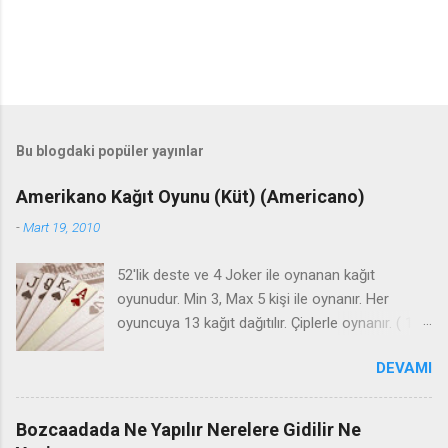
Bu blogdaki popüler yayınlar
Amerikano Kağıt Oyunu (Küt) (Americano)
-
Mart 19, 2010
52'lik deste ve 4 Joker ile oynanan kağıt
oyunudur. Min 3, Max 5 kişi ile oynanır. Her
oyuncuya 13 kağıt dağıtılır. Çiplerle oynanır. ( 1 -5
-10- 20- 50) KOLAY KURAL Bir üçlü küt + bir
DEVAMI
üçlü seri Bir dörtlü küt + bir üçlü seri Bir dörtlü
seri + bir üçlü küt İki üçlü küt İki üçlü seri Bir
dörtlü küt Bir dörtlü seri Bir dörtlü küt + bir
Bozcaadada Ne Yapılır Nerelere Gidilir Ne
dörtlü seri İki dörtlü küt İki dörtlü seri Üç üçlü