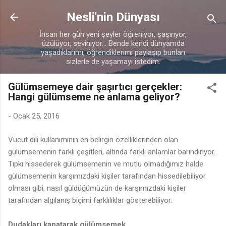
Ana içeriğe atla
Nesli'nin Dünyası
İnsan her gün yeni şeyler öğreniyor, şaşırıyor,
üzülüyor, seviniyor... Bende kendi dünyamda
yaşadıklarımı, öğrendiklerimi paylaşıp bunları
sizlerle de yaşamayı istedim.
Gülümsemeye dair şaşırtıcı gerçekler:
Hangi gülümseme ne anlama geliyor?
-
Ocak 25, 2016
Vücut dili kullanımının en belirgin özelliklerinden olan
gülümsemenin farklı çeşitleri, altında farklı anlamlar barındırıyor.
Tıpkı hissederek gülümsemenin ve mutlu olmadığımız halde
gülümsemenin karşımızdaki kişiler tarafından hissedilebiliyor
olması gibi, nasıl güldüğümüzün de karşımızdaki kişiler
tarafından algılanış biçimi farklılıklar gösterebiliyor.
Dudakları kapatarak gülümsemek