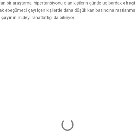
ılan bir araştırma, hipertansiyonu olan kişilerin günde üç bardak
ebeg
rak ebegümeci çayı içen kişilerde daha düşük kan basıncına rastlanmış
 çayının
mideyi rahatlattığı da biliniyor.