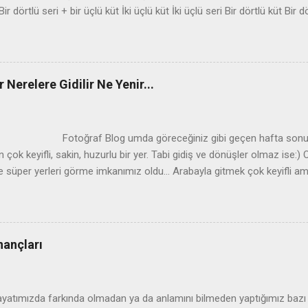
Bir dörtlü seri + bir üçlü küt İki üçlü küt İki üçlü seri Bir dörtlü küt Bir d
i İki dörtlü küt İki dörtlü seri Üç üçlü seri Üç üçlü küt Altılama = Altılı se
ift = Dört çift ile açılır Arabitiş = Elden bitiş **ELDEN OYUN BİTİŞİ Oyu
 herkes 10 Çip parayı kasaya atarak oyun başlar. Sırası gelen oyuncu 
e joker var ise alır. Dağıtan oyuncu o joker çekmiş kişiye 12 tane diğ
Nerelere Gidilir Ne Yenir...
. (Normalde her oyuncuya 13 tane dağıtılır) Kesen kişi listede yazan gör
oyun başlar. Listede kuralı seçen kişi oyuna başlar ve ortaya açılan kağı
af Blog umda göreceğiniz gibi geçen hafta sonumu B
 çok keyifli, sakin, huzurlu bir yer. Tabi gidiş ve dönüşler olmaz ise:)
 süper yerleri görme imkanımız oldu... Arabayla gitmek çok keyifli am
laşık 6 saat sürüyor. Ama yollar boyunca Ayçiçekleri, domateslerin 
ilir ve dönülür: İstanbul'dan araba ile gelmek istiyorsanız birkaç seçene
üzerinden Eceabat'tan Çanakkale'ye feribot ile geçebilirsiniz yada Gel
 Bozcaada 'ya gidebilirsiniz. Tabii Bozcaada 'ya da geçmek için ikinci 
İnançları
 olunca biraz feribot sırası olu...
yatımızda farkında olmadan ya da anlamını bilmeden yaptığımız bazı ba