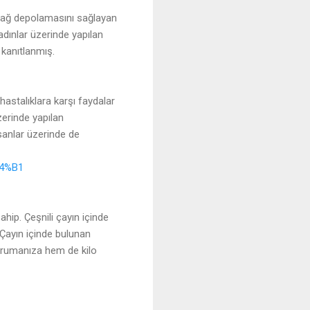
a yağ depolamasını sağlayan
adınlar üzerinde yapılan
 kanıtlanmış.
hastalıklara karşı faydalar
zerinde yapılan
sanlar üzerinde de
C4%B1
hip. Çeşnili çayın içinde
 Çayın içinde bulunan
korumanıza hem de kilo