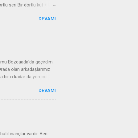
örtlü seri Bir dörtlü küt + bir
ri Cazip = İki üçlü seri + iki
DEVAMI
n Kuralları İlk oyun
52lik desteyi keser.
er oyunculara 13 tane
evlerden birini eline bakarak
dı alır, almak iste...
ozcaada'da geçirdim.
 Orada olan arkadaşlarımız
a bir o kadar da yorucu.
manzarasıyla geliyorsunuz.
DEVAMI
k var.
ibolu'dan Lapseki 'ye feribot
feribotu beklemeniz gerekir.
tıl inançlar vardır. Ben