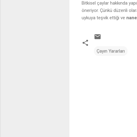
Bitkisel çaylar hakkında yap
öneriyor. Çünkü düzenli ola
uykuya teşvik ettiği ve
nane
Çayın Yararları
Y
o
r
u
m
l
a
r