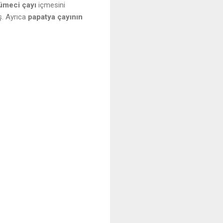
ümeci çayı
içmesini
. Ayrıca
papatya çayının