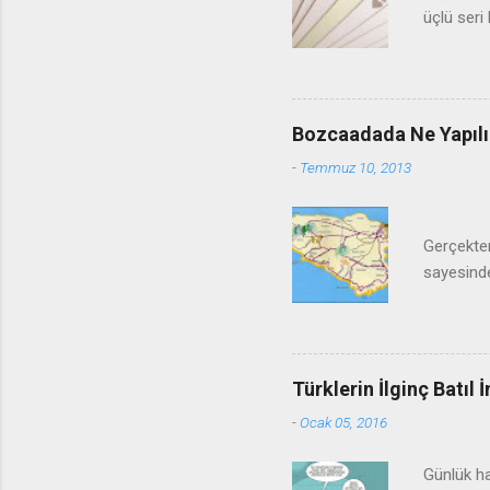
üçlü seri 
dörtlü ser
üçlü küt Ç
başlarken
Kestiğind
Bozcaadada Ne Yapılır 
dağıtılır
-
Temmuz 10, 2013
seçer ve 
Fotoğr
Gerçekten
sayesinde
Araba yak
Nasıl gid
Tekirdağ 
ile geçip
Türklerin İlginç Batıl 
Haftasonu
-
Ocak 05, 2016
Günlük ha