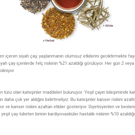
ri içeren siyah çay, yaşlanmanın olumsuz etkilerini geciktirmekte fay
ah çay içenlerde felç riskinin %21 azaldığı görülüyor. Her gün 2 veya 
iliniyor.
an türü olan kateşinler maddeleri bulunuyor. Yeşil çayın bileşiminde k
daha çok yer aldığını belirtmeliyiz. Bu kateşinler kanser riskini azaltı
r ve kanser riskini azaltan etkiler gösteriyor. Diyetisyenleri ve besle
eşil çay tüketen birinin kardiyovasküler hastalık riskinin %10 azaldığ