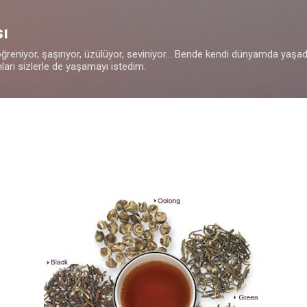
Ana içeriğe atla
sı
ğreniyor, şaşırıyor, üzülüyor, seviniyor... Bende kendi dünyamda yaşadı
ları sizlerle de yaşamayı istedim.