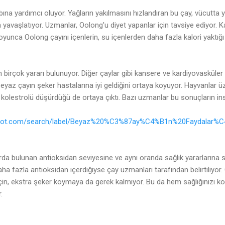
aybına yardımcı oluyor. Yağların yakılmasını hızlandıran bu çay, vücutt
 yavaşlatıyor. Uzmanlar, Oolong'u diyet yapanlar için tavsiye ediyor. K
boyunca Oolong çayını içenlerin, su içenlerden daha fazla kalori yaktığı
 birçok yararı bulunuyor. Diğer çaylar gibi kansere ve kardiyovasküler 
 beyaz çayın şeker hastalarına iyi geldiğini ortaya koyuyor. Hayvanlar ü
 kolestrolü düşürdüğü de ortaya çıktı. Bazı uzmanlar bu sonuçların in
ogspot.com/search/label/Beyaz%20%C3%87ay%C4%B1n%20Faydalar%
rda bulunan antioksidan seviyesine ve aynı oranda sağlık yararlarına sa
a fazla antioksidan içerdiğiyse çay uzmanları tarafından belirtiliyor.
 için, ekstra şeker koymaya da gerek kalmıyor. Bu da hem sağlığınızı 
.