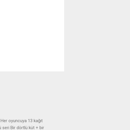
r. Her oyuncuya 13 kağıt
 seri Bir dörtlü küt + bir