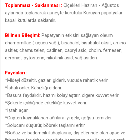
Toplanması - Saklanması :
Çiçekleri Haziran - Ağustos
aylarında toplanarak güneşte kurutulur.Kuruyan papatyalar
kapalı kutularda saklanılır.
Bilinen Bileşimi:
Papatyanın etkisini sağlayan oleum
chamomillae ( uçucu yağ ), bisabalol, bisabalol oksit, amino
asitler, chamuzelen, cadinen, capryl asid, cholin, fernesen,
geroniol, pytosterin, nikotinik asid, yağ asitleri.
Faydaları :
*Mideyi düzeltir, gazları giderir, vücuda rahatlık verir.
*İshali önler. Kabızlığı giderir.
*Basura faydalıdır, hazmı kolaylaştırır, ciğere kuvvet verir.
*Şekerle içildiğinde erkekliğe kuvvet verir.
*İştah açar.
*Gripten kaynaklanan ağrılara iyi gelir, göğsü temizler.
*Solucanı düşürür, böbrek taşlarını eritir.
*Boğaz ve bademcik iltihaplarına, diş etlerinde olan apse ve