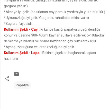
iltihaplara faydalıdır. (aşağıda hazırlanan çay ile sıcak olarak
gargara yapılır.)
*Akneye iyi gelir. (hazırlanan çay pamuk yardımıyla yüze sürülür.)
*Uykusuzluğa iyi gelir, Yatıştırıcı, rahatlatıcı etkisi vardır.
*Saçlara faydalıdır.
Kullanım Şekli - Çay :
İki kahve kaşığı papatya çiçeği demliğe
konur ve üzerine 300-400ml kaynar su ilave edilerek 5-10dakika
demlemeye bırakılır ve sonra hazırlanan çay süzülerek içilir.
*Aybaşı zorluğuna ve idrar zorluğuna iyi gelir.
Kullanım Şekli - Lapa :
Bitkinin çiçekleri haşlanarak lapası
hazırlanır.
Papatya
Y
o