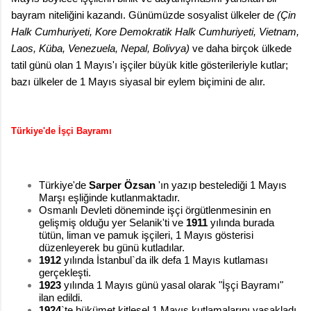
bayram niteliğini kazandı. Günümüzde sosyalist ülkeler de
(
Çin
Halk Cumhuriyeti, Kore Demokratik Halk Cumhuriyeti, Vietnam,
Laos, Küba, Venezuela, Nepal, Bolivya
)
ve daha birçok ülkede
tatil günü olan 1 Mayıs'ı işçiler büyük kitle gösterileriyle kutlar;
bazı ülkeler de 1 Mayıs siyasal bir eylem biçimini de alır.
Türkiye'de İşçi Bayramı
Türkiye'de
Sarper Özsan
'ın yazıp bestelediği 1 Mayıs
Marşı eşliğinde kutlanmaktadır.
Osmanlı Devleti döneminde işçi örgütlenmesinin en
gelişmiş olduğu yer Selanik'ti ve
1911
yılında burada
tütün, liman ve pamuk işçileri, 1 Mayıs gösterisi
düzenleyerek bu günü kutladılar.
1912
yılında İstanbul`da ilk defa 1 Mayıs kutlaması
gerçekleşti.
1923
yılında 1 Mayıs günü yasal olarak "İşçi Bayramı"
ilan edildi.
1924
`te hükümet kitlesel 1 Mayıs kutlamalarını yasakladı.