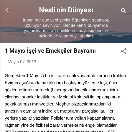
Ana içeriğe atla
Nesli'nin Dünyası
İnsan her gün yeni şeyler öğreniyor, şaşırıyor,
üzülüyor, seviniyor... Bende kendi dünyamda
yaşadıklarımı, öğrendiklerimi paylaşıp bunları
sizlerle de yaşamayı istedim.
1 Mayıs İşçi ve Emekçiler Bayramı
-
Mayıs 02, 2013
Gerçekten 1 Mayıs'ı bu yıl canlı canlı yaşamak zorunda kaldım.
Evimin aşağısında hazırlıklara başlayan yüzlerce kişi, önce
gözlerine limon sürerek (biber gazından etkilenmemek için)
ellerinde sopalar lastikler ve Molotof kokteyli ile toplanıp arka
sokaklarımızı mahvettiler. Meşhur pizzacılarımızdan iki
tanesinin camlarını indirdiler, motorlarını parçaladılar. Her
yerlere yazılar yazdılar. Polisler tüm yolları kapatmalarına
rağmen yine de fiziksel zarar vermelerine engel olamadılar.