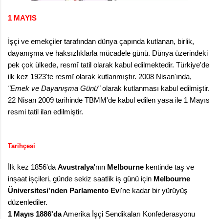
1 MAYIS
İşçi ve emekçiler tarafından dünya çapında kutlanan, birlik,
dayanışma ve haksızlıklarla mücadele günü. Dünya üzerindeki
pek çok ülkede, resmî tatil olarak kabul edilmektedir. Türkiye'de
ilk kez 1923'te resmî olarak kutlanmıştır. 2008 Nisan'ında,
"Emek ve Dayanışma Günü"
olarak kutlanması kabul edilmiştir.
22 Nisan 2009 tarihinde TBMM'de kabul edilen yasa ile 1 Mayıs
resmi tatil ilan edilmiştir.
Tarihçesi
İlk kez 1856'da
Avustralya
'nın
Melbourne
kentinde taş ve
inşaat işçileri, günde sekiz saatlik iş günü için
Melbourne
Üniversitesi'nden Parlamento Ev
i'ne kadar bir yürüyüş
düzenlediler.
1 Mayıs 1886'da
Amerika İşçi Sendikaları Konfederasyonu