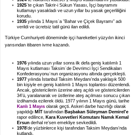
1925
`te çıkan Takrir-i Sükun Yasası, İşçi bayramını
kutlamayı yasakladı ve uzun yıllar bu yasak geçerliliğini
korudu.
1935
yılında 1 Mayıs`a "Bahar ve Çiçek Bayramı" adı
verildi ve ücretsiz tatil günü ilan edildi.
Türkiye Cumhuriyeti döneminde işçi hareketleri yüzyılın ikinci
yarısından itibaren ivme kazandı.
1976
yılında uzun yıllar sonra ilk defa geniş katılımlı 1
Mayıs kutlaması Taksim`de Devrimci İşçi Sendikaları
Konfederasyonu`nun organizasyonu altında gerçekleşti.
1977
yılında İstanbul Taksim Meydanı'nda yaklaşık 500
bin kişiyle en geniş katılımlı 1 Mayıs toplantısı düzenlendi.
Ancak, göstericilerin üzerine ateş açıldı ve göstericilerden
34'ü, yaralanarak ve üstlerine ateş açılması sonucu çıkan
izdihamda ezilerek öldü. 1977 yılının 1 Mayıs günü, tarihe
Kanlı 1 Mayıs
olarak geçti. Askeri darbe hazırlığı olarak
yapıldığı
MİT
tarafından
Başbakan
Süleyman Demirel
'e
rapor edilince,
Kara Kuvvetleri Komutanı
Namık Kemal
Ersun
derhal re'sen emekliye sevkedildi.
1978
'de yüzbinlerce kişi tarafından Taksim Meydanı'nda
kutlandı.