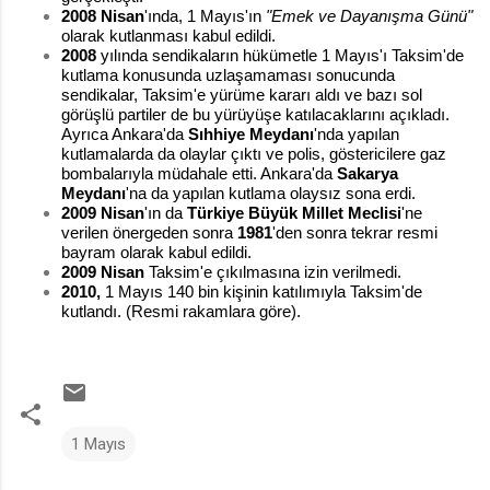
2008
Nisan
'ında, 1 Mayıs'ın
"Emek ve Dayanışma Günü"
olarak kutlanması kabul edildi.
2008
yılında sendikaların hükümetle 1 Mayıs'ı Taksim'de
kutlama konusunda uzlaşamaması sonucunda
sendikalar, Taksim'e yürüme kararı aldı ve bazı sol
görüşlü partiler de bu yürüyüşe katılacaklarını açıkladı.
Ayrıca Ankara'da
Sıhhiye Meydanı
'nda yapılan
kutlamalarda da olaylar çıktı ve polis, göstericilere gaz
bombalarıyla müdahale etti. Ankara'da
Sakarya
Meydanı
'na da yapılan kutlama olaysız sona erdi.
2009
Nisan
'ın da
Türkiye Büyük Millet Meclisi
'ne
verilen önergeden sonra
1981
'den sonra tekrar resmi
bayram olarak kabul edildi.
2009 Nisan
Taksim'e çıkılmasına izin verilmedi.
2010,
1 Mayıs 140 bin kişinin katılımıyla Taksim'de
kutlandı. (Resmi rakamlara göre).
1 Mayıs