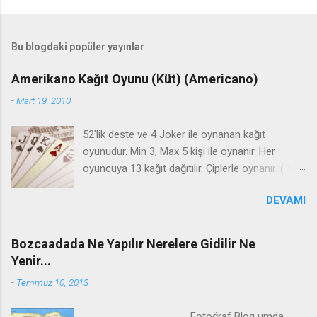
Bu blogdaki popüler yayınlar
Amerikano Kağıt Oyunu (Küt) (Americano)
-
Mart 19, 2010
52'lik deste ve 4 Joker ile oynanan kağıt
oyunudur. Min 3, Max 5 kişi ile oynanır. Her
oyuncuya 13 kağıt dağıtılır. Çiplerle oynanır. ( 1 -5
-10- 20- 50) KOLAY KURAL Bir üçlü küt + bir
DEVAMI
üçlü seri Bir dörtlü küt + bir üçlü seri Bir dörtlü
seri + bir üçlü küt İki üçlü küt İki üçlü seri Bir
dörtlü küt Bir dörtlü seri Bir dörtlü küt + bir
Bozcaadada Ne Yapılır Nerelere Gidilir Ne
dörtlü seri İki dörtlü küt İki dörtlü seri Üç üçlü
Yenir...
seri Üç üçlü küt Altılama = Altılı seri Cazip = İki
-
Temmuz 10, 2013
üçlü seri + iki üçlü küt Çift = Dört çift ile açılır
Arabitiş = Elden bitiş **ELDEN OYUN BİTİŞİ Oyun
Fotoğraf Blog umda