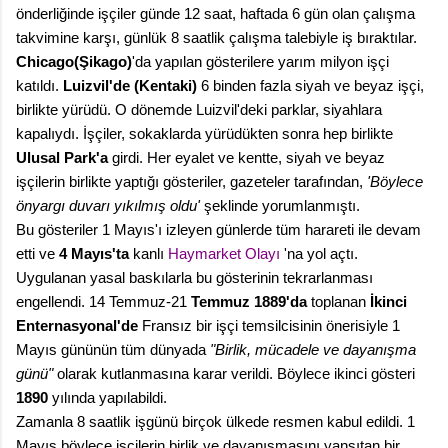
önderliğinde işçiler günde 12 saat, haftada 6 gün olan çalışma
takvimine karşı, günlük 8 saatlik çalışma talebiyle iş bıraktılar.
Chicago(Şikago)
'da yapılan gösterilere yarım milyon işçi
katıldı.
Luizvil
'de (
Kentaki
)
6 binden fazla siyah ve beyaz işçi,
birlikte yürüdü. O dönemde Luizvil'deki parklar, siyahlara
kapalıydı. İşçiler, sokaklarda yürüdükten sonra hep birlikte
Ulusal Park'a
girdi. Her eyalet ve kentte, siyah ve beyaz
işçilerin birlikte yaptığı gösteriler, gazeteler tarafından,
'Böylece
önyargı duvarı yıkılmış oldu'
şeklinde yorumlanmıştı.
Bu gösteriler 1 Mayıs'ı izleyen günlerde tüm harareti ile devam
etti ve
4 Mayıs'ta
kanlı
Haymarket Olayı
'na yol açtı.
Uygulanan yasal baskılarla bu gösterinin tekrarlanması
engellendi. 14 Temmuz-21
Temmuz 1889'da
toplanan
İkinci
Enternasyonal'de
Fransız bir işçi temsilcisinin önerisiyle 1
Mayıs gününün tüm dünyada
"Birlik, mücadele ve dayanışma
günü"
olarak kutlanmasına karar verildi. Böylece ikinci gösteri
1890
yılında yapılabildi.
Zamanla 8 saatlik işgünü birçok ülkede resmen kabul edildi. 1
Mayıs böylece işçilerin birlik ve dayanışmasını yansıtan bir