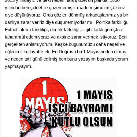
2013 yılındayız ve peki neden hala şiddet ön planda. 1856
yılından beri şiddet ile çözememişiz madem şimdimi çözeriz
diye düşünüyoruz. Orda gözleri dönmüş arkadaşlarımız ya bir
canlıya zarar veririz diye düşünemiyorlar mı. Politika farklılığı,
Futbol takımı farklılığı, din-ırk farklılığı,... gibi farklı görüşlere
tahammül edemiyoruz ve aksine zarar vermek istiyoruz. Ben
gerçekten anlamıyorum. Keşke bugünümüzü daha neşeli ve
eğlenceli kutlayabilsek. En Doğrusu bu 1 Mayıs neden olmuş
ve neden tatil günü edilmiş ben bunu yazayım başkada yorum
yapmayayım.