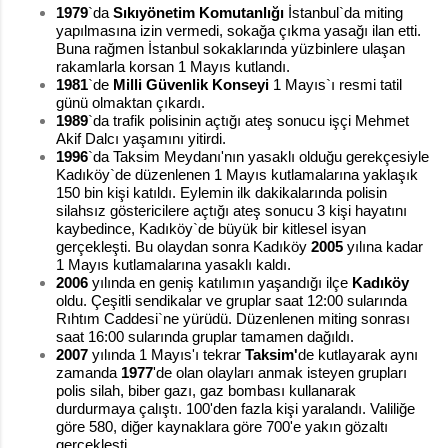
1979
`da
Sıkıyönetim Komutanlığı
İstanbul`da miting
yapılmasına izin vermedi, sokağa çıkma yasağı ilan etti.
Buna rağmen İstanbul sokaklarında yüzbinlere ulaşan
rakamlarla korsan 1 Mayıs kutlandı.
1981
`de
Milli Güvenlik Konseyi
1 Mayıs`ı resmi tatil
günü olmaktan çıkardı.
1989
`da trafik polisinin açtığı ateş sonucu işçi Mehmet
Akif Dalcı yaşamını yitirdi.
1996
`da Taksim Meydanı'nın yasaklı olduğu gerekçesiyle
Kadıköy
`de düzenlenen 1 Mayıs kutlamalarına yaklaşık
150 bin kişi katıldı. Eylemin ilk
dakikalarında polisin
silahsız göstericilere açtığı ateş sonucu 3 kişi hayatını
kaybedince,
Kadıköy`de büyük bir kitlesel isyan
gerçekleşti. Bu olaydan sonra Kadıköy
2005
yılına kadar
1 Mayıs kutlamalarına yasaklı kaldı.
2006
yılında en geniş katılımın yaşandığı ilçe
Kadıköy
oldu. Çeşitli sendikalar ve gruplar saat 12:00 sularında
Rıhtım Caddesi`ne yürüdü. Düzenlenen miting sonrası
saat 16:00 sularında gruplar tamamen dağıldı.
2007
yılında 1 Mayıs'ı tekrar
Taksim'
de kutlayarak aynı
zamanda
1977
'de olan olayları anmak isteyen grupları
polis silah, biber gazı, gaz bombası kullanarak
durdurmaya çalıştı. 100'den fazla kişi yaralandı. Valiliğe
göre 580, diğer kaynaklara göre 700'e yakın gözaltı
gerçekleşti.